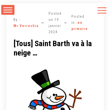
Aller
au
Posted
contenu
Posted
By -
on
19
in
.en
Mr.Verrechia
janvier
primaire
2024
[Tous] Saint Barth va à la
neige …