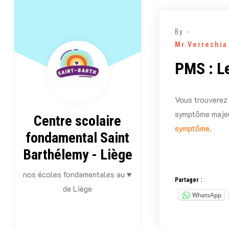
Aller
au
By -
contenu
Mr.Verrechia
PMS : L
Vous trouverez 
symptôme majeu
Centre scolaire
symptôme
.
fondamental Saint
Barthélemy - Liège
nos écoles fondamentales au ♥
Partager :
de Liège
WhatsApp