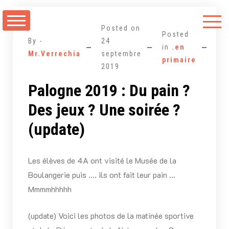
Aller
au
Posted on
contenu
Posted
By -
24
3
in
.en
Mr.Verrechia
septembre
Co
primaire
2019
Palogne 2019 : Du pain ?
Des jeux ? Une soirée ?
(update)
Les élèves de 4A ont visité le Musée de la
Boulangerie puis …. ils ont fait leur pain …
Mmmmhhhhh
(update) Voici les photos de la matinée sportive