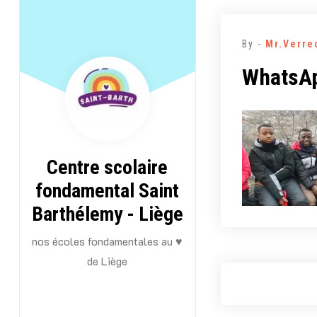
Aller
au
By -
Mr.Verre
contenu
WhatsAp
Centre scolaire
fondamental Saint
Barthélemy - Liège
nos écoles fondamentales au ♥
de Liège