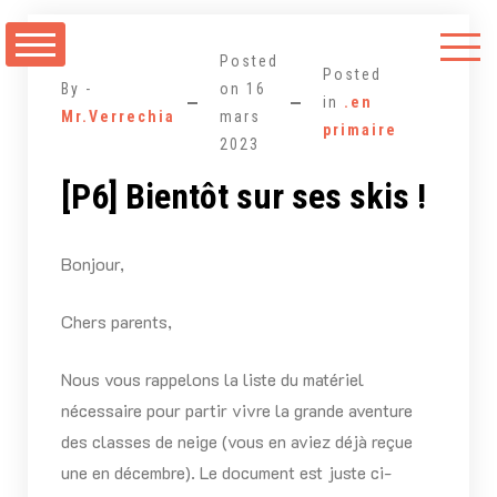
Aller
au
Posted
contenu
Posted
By -
on
16
in
.en
Mr.Verrechia
mars
primaire
2023
[P6] Bientôt sur ses skis !
Bonjour,
Chers parents,
Nous vous rappelons la liste du matériel
nécessaire pour partir vivre la grande aventure
des classes de neige (vous en aviez déjà reçue
une en décembre). Le document est juste ci-