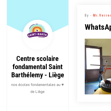
Aller
au
By -
Mr.Verre
contenu
WhatsAp
Centre scolaire
fondamental Saint
Barthélemy - Liège
nos écoles fondamentales au ♥
de Liège