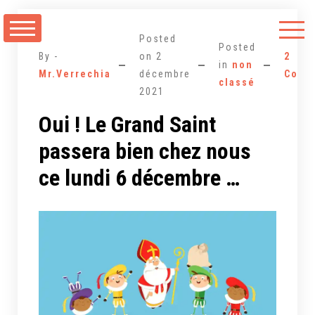
Aller
au
Posted
contenu
Posted
By -
on
2
2
in
non
Mr.Verrechia
décembre
Comm
classé
2021
Oui ! Le Grand Saint
passera bien chez nous
ce lundi 6 décembre …