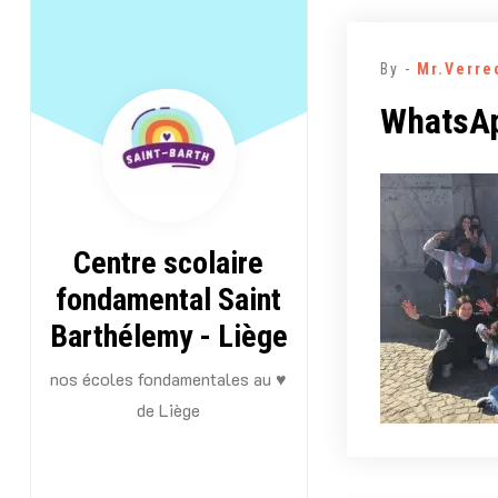
Aller
au
By -
Mr.Verre
contenu
WhatsAp
Centre scolaire
fondamental Saint
Barthélemy - Liège
nos écoles fondamentales au ♥
de Liège