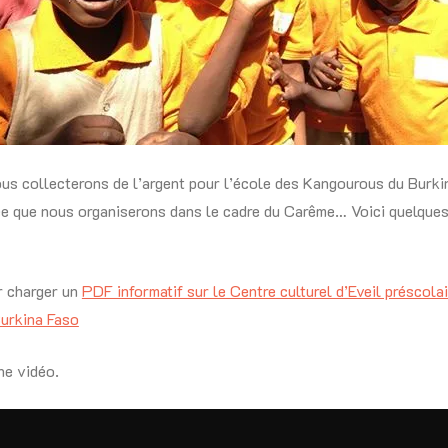
us collecterons de l’argent pour l’école des Kangourous du Burkin
ée que nous organiserons dans le cadre du Carême… Voici quelques
 charger un
PDF informatif sur le Centre culturel d’Eveil préscolai
urkina Faso
ne vidéo.