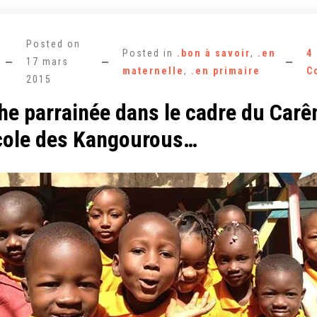
Posted on
Posted in
.bon à savoir
,
.en
4
17 mars
maternelle
,
.en primaire
C
2015
he parrainée dans le cadre du Car
école des Kangourous…