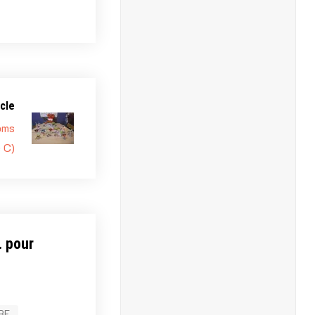
cle
oms
 C)
. pour
RE