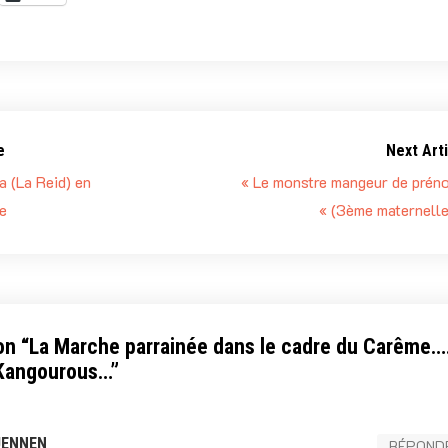
e
Next Arti
a (La Reid) en
« Le monstre mangeur de prén
e
« (3ème maternelle
on “
La Marche parrainée dans le cadre du Carême…
 Kangourous…
”
JENNEN
RÉPOND