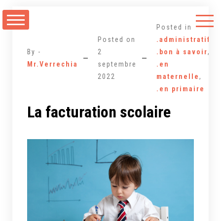
Aller
au
Posted in
contenu
Posted on
.administratif
,
By -
2
.bon à savoir
,
Mr.Verrechia
septembre
.en
2022
maternelle
,
.en primaire
La facturation scolaire