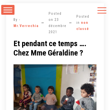
Aller
au
Posted
contenu
Posted
By -
on
23
in
non
Mr.Verrechia
décembre
classé
2021
Et pendant ce temps ….
Chez Mme Géraldine ?