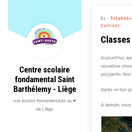
Aller
au
By -
Stéphani
contenu
Collinet
Classes
Aujourd’hui, ap
nouvelles chose
Centre scolaire
polyjardin. Nos
fondamental Saint
Barthélemy - Liège
Après un bon go
nos écoles fondamentales au ♥
À demain, nous
de Liège