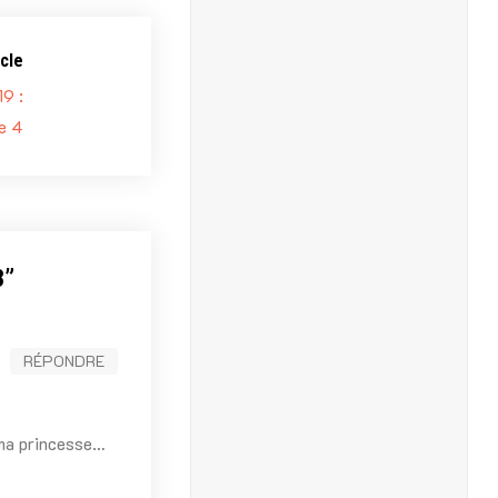
cle
9 :
e 4
3
”
RÉPONDRE
 ma princesse…