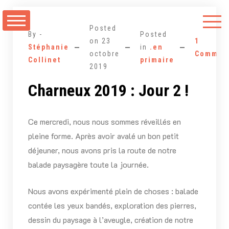
Aller
au
Posted
contenu
By -
Posted
on
23
1
Stéphanie
in
.en
octobre
Commen
Collinet
primaire
2019
Charneux 2019 : Jour 2 !
Ce mercredi, nous nous sommes réveillés en
pleine forme. Après avoir avalé un bon petit
déjeuner, nous avons pris la route de notre
balade paysagère toute la journée.
Nous avons expérimenté plein de choses : balade
contée les yeux bandés, exploration des pierres,
dessin du paysage à l’aveugle, création de notre