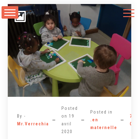
Aller
au
contenu
Posted
Posted in
By -
on
19
7
.en
Mr.Verrechia
avril
Co
maternelle
2020