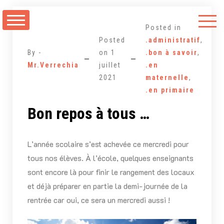
Aller
au
Posted in
contenu
Posted
.administratif
,
By -
on
1
.bon à savoir
,
Mr.Verrechia
juillet
.en
2021
maternelle
,
.en primaire
Bon repos à tous …
L’année scolaire s’est achevée ce mercredi pour
tous nos élèves. À l’école, quelques enseignants
sont encore là pour finir le rangement des locaux
et déjà préparer en partie la demi-journée de la
rentrée car oui, ce sera un mercredi aussi !