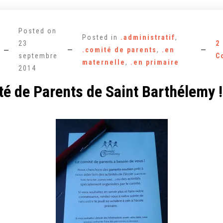
Posted on
Posted in
.administratif
,
23
2
.comité de parents
,
.en
septembre
C
maternelle
,
.en primaire
2014
é de Parents de Saint Barthélemy !