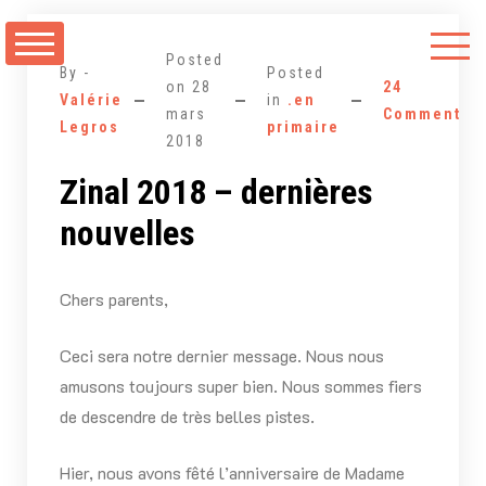
Aller
au
Posted
contenu
By -
Posted
on
28
24
Valérie
in
.en
mars
Comments
Legros
primaire
2018
Zinal 2018 – dernières
nouvelles
Chers parents,
Ceci sera notre dernier message. Nous nous
amusons toujours super bien. Nous sommes fiers
de descendre de très belles pistes.
Hier, nous avons fêté l’anniversaire de Madame