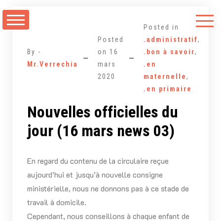
Aller
au
Posted in
contenu
Posted
.administratif
,
By -
on
16
.bon à savoir
,
Mr.Verrechia
mars
.en
2020
maternelle
,
.en primaire
Nouvelles officielles du
jour (16 mars news 03)
En regard du contenu de la circulaire reçue
aujourd’hui et jusqu’à nouvelle consigne
ministérielle, nous ne donnons pas à ce stade de
travail à domicile.
Cependant, nous conseillons à chaque enfant de