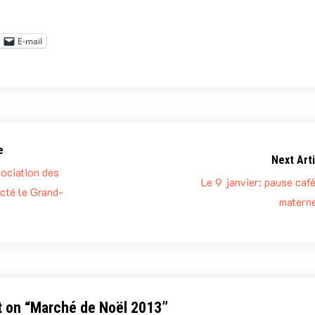
E-mail
e
Next Arti
ociation des
Le 9 janvier: pause caf
cté le Grand-
materne
 on “
Marché de Noël 2013
”