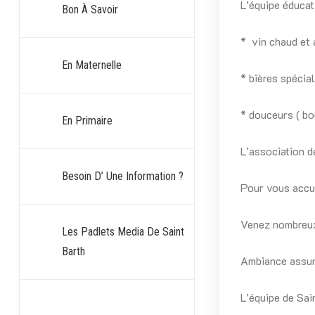
L’équipe éduca
Bon À Savoir
* vin chaud et 
En Maternelle
* bières spécia
* douceurs ( bo
En Primaire
L’association d
Besoin D’ Une Information ?
Pour vous accuei
Venez nombreux 
Les Padlets Media De Saint
Barth
Ambiance assur
L’équipe de Sa