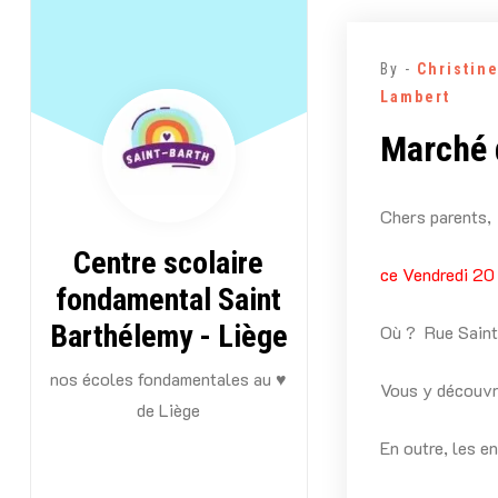
Aller
au
By -
Christin
contenu
Lambert
Marché 
Chers parents,
Centre scolaire
ce Vendredi 20 
fondamental Saint
Barthélemy - Liège
Où ? Rue Saint
nos écoles fondamentales au ♥
Vous y découvri
de Liège
En outre, les e