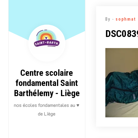
Aller
au
By -
sophmat
contenu
DSC083
Centre scolaire
fondamental Saint
Barthélemy - Liège
nos écoles fondamentales au ♥
de Liège