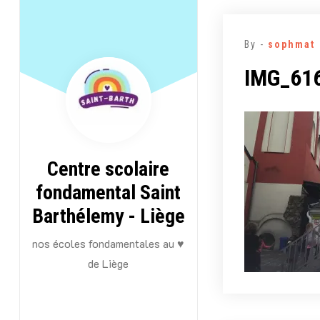
Aller
au
By -
sophmat
contenu
IMG_61
Centre scolaire
fondamental Saint
Barthélemy - Liège
nos écoles fondamentales au ♥
de Liège