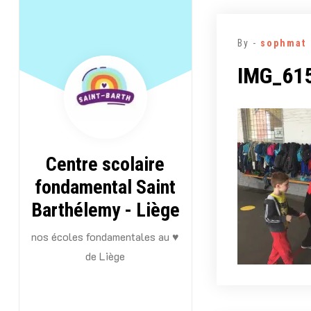
Aller
au
By -
sophmat
contenu
IMG_61
Centre scolaire
fondamental Saint
Barthélemy - Liège
nos écoles fondamentales au ♥
de Liège