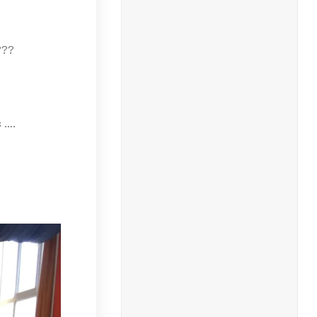
???
s ….