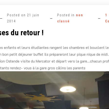
Posted on
21 juin
Posted in
non
1
2014
classé
C
ses du retour !
les enfants et leurs étudiantes rangent les chambres et bouclent le
n bon petit déjeuner buffet ils prépareront leur pique nique de midi
tion Ostende visite du Mercator et départ vers la gare…chacun pro
stants rendez- vous à la gare gros câlins les parents