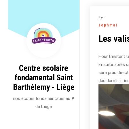
Aller
au
By -
contenu
sophmat
Les vali
Pour l’instant 
Ensuite après u
Centre scolaire
sera près direc
fondamental Saint
des derniers in
Barthélemy - Liège
nos écoles fondamentales au ♥
de Liège