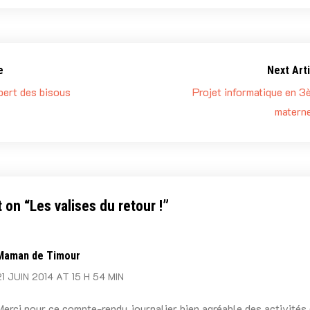
e
Next Arti
ert des bisous
Projet informatique en 3
materne
 on “
Les valises du retour !
”
Maman de Timour
21 JUIN 2014 AT 15 H 54 MIN
Merci pour ce compte-rendu journalier bien agréable des activités